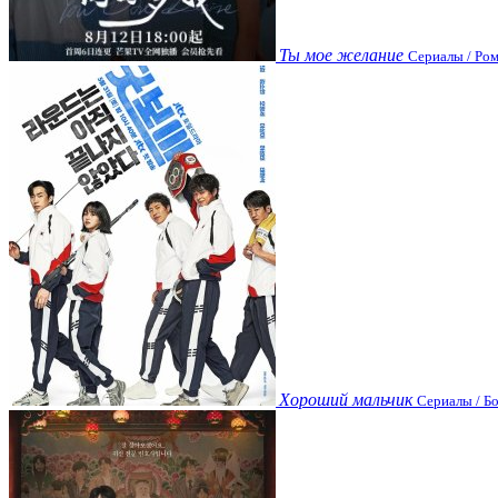
Ты мое желание
Сериалы / Ром
Хороший мальчик
Сериалы / Бо