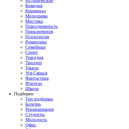
Исторические
Комедия
Криминал
Мелодрама
Мистика
Повседневность
Приключения
Психология
Романтика
Семейные
Спорт
Трагедия
Триллер
Ужасы
Уся-Сянься
Фантастика
Фэнтези
Школа
Подборки
Топ подборки
Болезнь
Реинкарнация
Студенты
Молодость
Офис