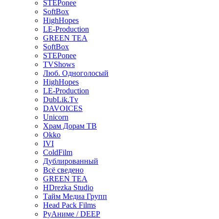
STEPonee
SoftBox
HighHopes
LE-Production
GREEN TEA
SoftBox
STEPonee
TVShows
Люб. Одноголосый
HighHopes
LE-Production
DubLik.Tv
DAVOICES
Unicorn
Храм Дорам ТВ
Okko
IVI
ColdFilm
Дублированный
Всё сведено
GREEN TEA
HDrezka Studio
Тайм Медиа Групп
Head Pack Films
РуАниме / DEEP