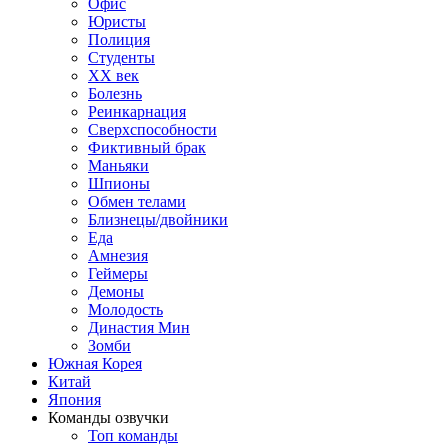
Офис
Юристы
Полиция
Студенты
ХХ век
Болезнь
Реинкарнация
Сверхспособности
Фиктивный брак
Маньяки
Шпионы
Обмен телами
Близнецы/двойники
Еда
Амнезия
Геймеры
Демоны
Молодость
Династия Мин
Зомби
Южная Корея
Китай
Япония
Команды озвучки
Топ команды