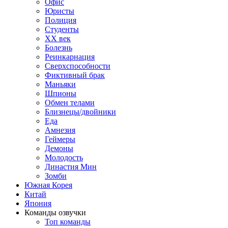
Офис
Юристы
Полиция
Студенты
ХХ век
Болезнь
Реинкарнация
Сверхспособности
Фиктивный брак
Маньяки
Шпионы
Обмен телами
Близнецы/двойники
Еда
Амнезия
Геймеры
Демоны
Молодость
Династия Мин
Зомби
Южная Корея
Китай
Япония
Команды озвучки
Топ команды