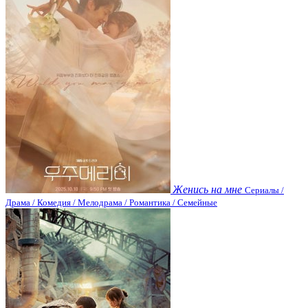
Женись на мне
Сериалы /
Драма / Комедия / Мелодрама / Романтика / Семейные