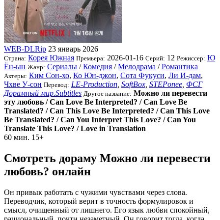
WEB-DLRip
23 январь 2026
Корея Южная
2026-01-16
12
Ю
Страна:
Премьера:
Серий:
Режиссер:
Ён-ын
Сериалы
/
Комедия
/
Мелодрама
/
Романтика
Жанр:
Ким Сон-хо
,
Ко Юн-джон
,
Сота Фукуси
,
Ли И-дам
,
Актеры:
Чхве У-сон
LE-Production
,
SoftBox
,
STEPonee
,
ФСГ
Перевод:
Дорамный мир.Subtitles
Можно ли перевести
Другое название:
эту любовь / Can Love Be Interpreted? / Can Love Be
Translated? / Can This Love Be Interpreted? / Can This Love
Be Translated? / Can You Interpret This Love? / Can You
Translate This Love? / Love in Translation
60 мин.
15+
Смотреть дораму Можно ли перевести
любовь? онлайн
Он привык работать с чужими чувствами через слова.
Переводчик, который верит в точность формулировок и
смысл, очищенный от лишнего. Его язык любви спокойный,
рациональный, почти незаметный. Он говорит тогда, когда