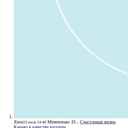
Хихи
Мемненько :D...
Счастливая жизнь
23 июль 14:40
Канако в качестве киллера