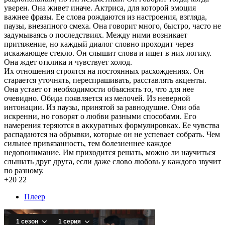
уверен. Она живет иначе. Актриса, для которой эмоция
важнее фразы. Ее слова рождаются из настроения, взгляда,
паузы, внезапного смеха. Она говорит много, быстро, часто не
задумываясь о последствиях. Между ними возникает
притяжение, но каждый диалог словно проходит через
искажающее стекло. Он слышит слова и ищет в них логику.
Она ждет отклика и чувствует холод.
Их отношения строятся на постоянных расхождениях. Он
старается уточнять, переспрашивать, расставлять акценты.
Она устает от необходимости объяснять то, что для нее
очевидно. Обида появляется из мелочей. Из неверной
интонации. Из паузы, принятой за равнодушие. Они оба
искренни, но говорят о любви разными способами. Его
намерения теряются в аккуратных формулировках. Ее чувства
распадаются на обрывки, которые он не успевает собрать. Чем
сильнее привязанность, тем болезненнее каждое
недопонимание. Им приходится решать, можно ли научиться
слышать друг друга, если даже слово любовь у каждого звучит
по разному.
+20
22
Плеер