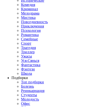
Исторические
Комедия
Криминал
Мелодрама
Мистика
Повседневность
Приключения
Психология
Романтика
Семейные
Спорт
Трагедия
Триллер
Ужасы
Уся-Сянься
Фантастика
Фэнтези
Школа
Подборки
Топ подборки
Болезнь
Реинкарнация
Студенты
Молодость
Офис