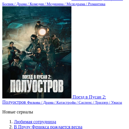
Боевик / Драма / Комедия / Медицина / Мелодрама / Романтика
Поезд в Пусан 2:
Полуостров
Фильмы / Драма / Катастрофа / Саспенс / Триллер / Ужасы
Новые сериалы
Любимая сотрудница
В Пруду Феникса рождается весна