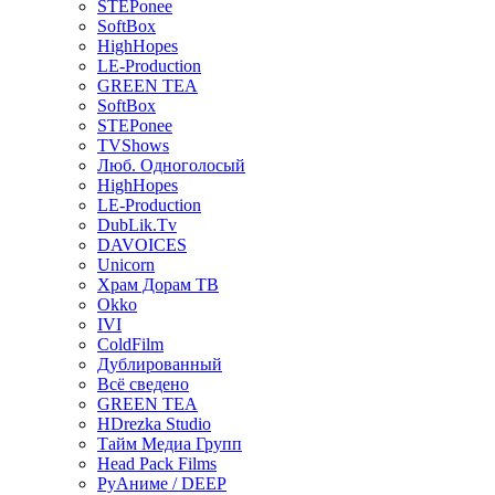
STEPonee
SoftBox
HighHopes
LE-Production
GREEN TEA
SoftBox
STEPonee
TVShows
Люб. Одноголосый
HighHopes
LE-Production
DubLik.Tv
DAVOICES
Unicorn
Храм Дорам ТВ
Okko
IVI
ColdFilm
Дублированный
Всё сведено
GREEN TEA
HDrezka Studio
Тайм Медиа Групп
Head Pack Films
РуАниме / DEEP