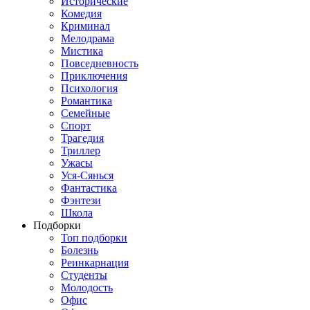
Исторические
Комедия
Криминал
Мелодрама
Мистика
Повседневность
Приключения
Психология
Романтика
Семейные
Спорт
Трагедия
Триллер
Ужасы
Уся-Сянься
Фантастика
Фэнтези
Школа
Подборки
Топ подборки
Болезнь
Реинкарнация
Студенты
Молодость
Офис