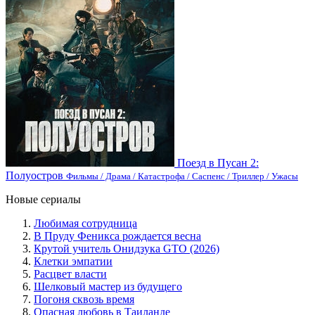
Поезд в Пусан 2:
Полуостров
Фильмы / Драма / Катастрофа / Саспенс / Триллер / Ужасы
Новые сериалы
Любимая сотрудница
В Пруду Феникса рождается весна
Крутой учитель Онидзука GTO (2026)
Клетки эмпатии
Расцвет власти
Шелковый мастер из будущего
Погоня сквозь время
Опасная любовь в Таиланде