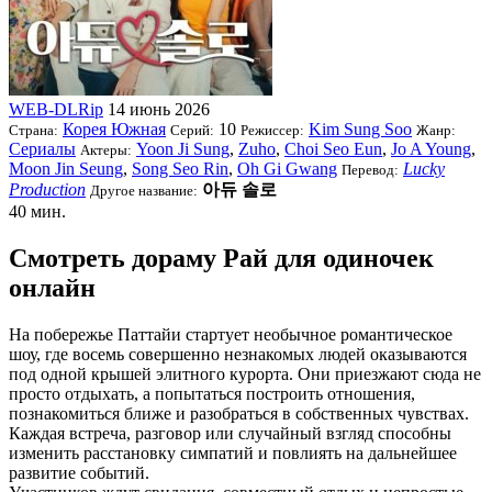
WEB-DLRip
14 июнь 2026
Корея Южная
10
Kim Sung Soo
Страна:
Серий:
Режиссер:
Жанр:
Сериалы
Yoon Ji Sung
,
Zuho
,
Choi Seo Eun
,
Jo A Young
,
Актеры:
Moon Jin Seung
,
Song Seo Rin
,
Oh Gi Gwang
Lucky
Перевод:
Production
아듀 솔로
Другое название:
40 мин.
Смотреть дораму Рай для одиночек
онлайн
На побережье Паттайи стартует необычное романтическое
шоу, где восемь совершенно незнакомых людей оказываются
под одной крышей элитного курорта. Они приезжают сюда не
просто отдыхать, а попытаться построить отношения,
познакомиться ближе и разобраться в собственных чувствах.
Каждая встреча, разговор или случайный взгляд способны
изменить расстановку симпатий и повлиять на дальнейшее
развитие событий.