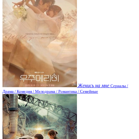
Женись на мне
Сериалы /
Драма / Комедия / Мелодрама / Романтика / Семейные