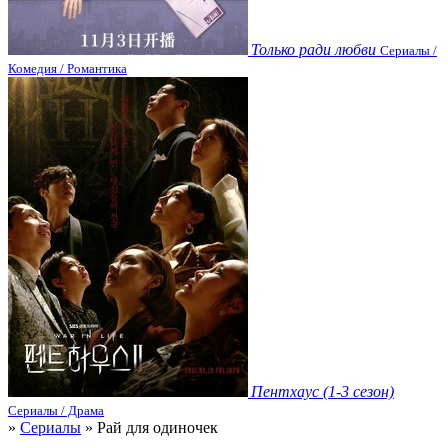
Только ради любви
Сериалы /
Комедия / Романтика
Пентхаус (1-3 сезон)
Сериалы / Драма
»
Сериалы
» Рай для одиночек