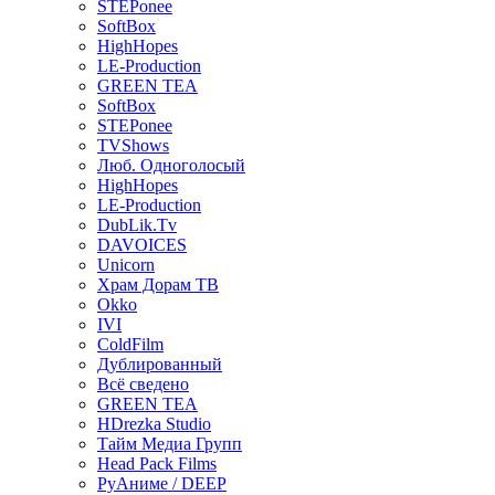
STEPonee
SoftBox
HighHopes
LE-Production
GREEN TEA
SoftBox
STEPonee
TVShows
Люб. Одноголосый
HighHopes
LE-Production
DubLik.Tv
DAVOICES
Unicorn
Храм Дорам ТВ
Okko
IVI
ColdFilm
Дублированный
Всё сведено
GREEN TEA
HDrezka Studio
Тайм Медиа Групп
Head Pack Films
РуАниме / DEEP