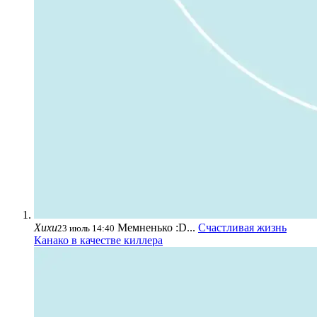
Хихи
Мемненько :D...
Счастливая жизнь
23 июль 14:40
Канако в качестве киллера