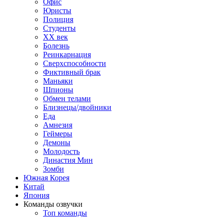
Офис
Юристы
Полиция
Студенты
ХХ век
Болезнь
Реинкарнация
Сверхспособности
Фиктивный брак
Маньяки
Шпионы
Обмен телами
Близнецы/двойники
Еда
Амнезия
Геймеры
Демоны
Молодость
Династия Мин
Зомби
Южная Корея
Китай
Япония
Команды озвучки
Топ команды