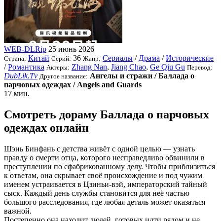
WEB-DLRip
25 июнь 2026
Китай
36
Сериалы
/
Драма
/
Исторические
Страна:
Серий:
Жанр:
/
Романтика
Zhang Nan
,
Jiang Chao
,
Ge Qiu Gu
Актеры:
Перевод:
DubLik.Tv
Ангелы и стражи / Баллада о
Другое название:
парчовых одеждах / Angels and Guards
17 мин.
Смотреть дораму Баллада о парчовых
одеждах онлайн
Шэнь Бинфань с детства живёт с одной целью — узнать
правду о смерти отца, которого несправедливо обвинили в
преступлении по сфабрикованному делу. Чтобы приблизиться
к ответам, она скрывает своё происхождение и под чужим
именем устраивается в Цзиньи-вэй, императорский тайный
сыск. Каждый день службы становится для неё частью
большого расследования, где любая деталь может оказаться
важной.
Постепенно она находит людей, готовых идти рядом и не