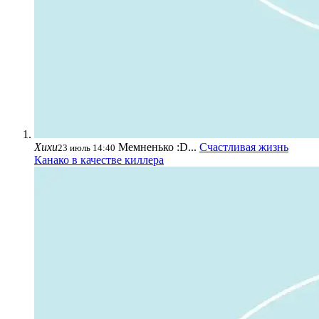
Хихи
Мемненько :D...
Счастливая жизнь
23 июль 14:40
Канако в качестве киллера