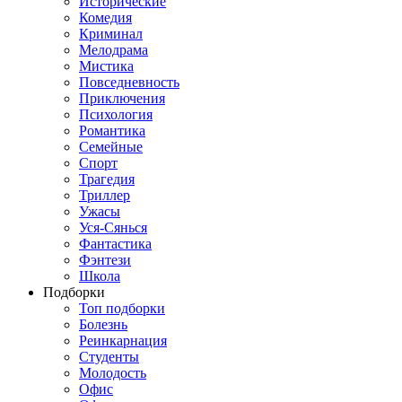
Исторические
Комедия
Криминал
Мелодрама
Мистика
Повседневность
Приключения
Психология
Романтика
Семейные
Спорт
Трагедия
Триллер
Ужасы
Уся-Сянься
Фантастика
Фэнтези
Школа
Подборки
Топ подборки
Болезнь
Реинкарнация
Студенты
Молодость
Офис