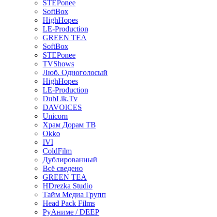
STEPonee
SoftBox
HighHopes
LE-Production
GREEN TEA
SoftBox
STEPonee
TVShows
Люб. Одноголосый
HighHopes
LE-Production
DubLik.Tv
DAVOICES
Unicorn
Храм Дорам ТВ
Okko
IVI
ColdFilm
Дублированный
Всё сведено
GREEN TEA
HDrezka Studio
Тайм Медиа Групп
Head Pack Films
РуАниме / DEEP