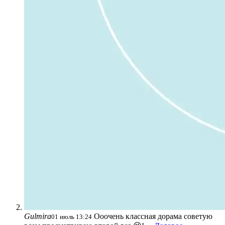
Gulmira
Ооочень классная дорама советую
01 июль 13:24