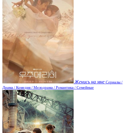
Женись на мне
Сериалы /
Драма / Комедия / Мелодрама / Романтика / Семейные