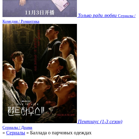
Только ради любви
Сериалы /
Комедия / Романтика
Пентхаус (1-3 сезон)
Сериалы / Драма
»
Сериалы
» Баллада о парчовых одеждах