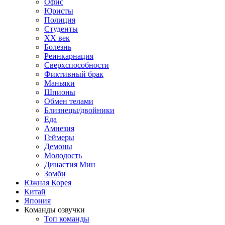
Офис
Юристы
Полиция
Студенты
ХХ век
Болезнь
Реинкарнация
Сверхспособности
Фиктивный брак
Маньяки
Шпионы
Обмен телами
Близнецы/двойники
Еда
Амнезия
Геймеры
Демоны
Молодость
Династия Мин
Зомби
Южная Корея
Китай
Япония
Команды озвучки
Топ команды