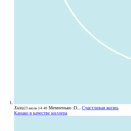
Хихи
Мемненько :D...
Счастливая жизнь
23 июль 14:40
Канако в качестве киллера