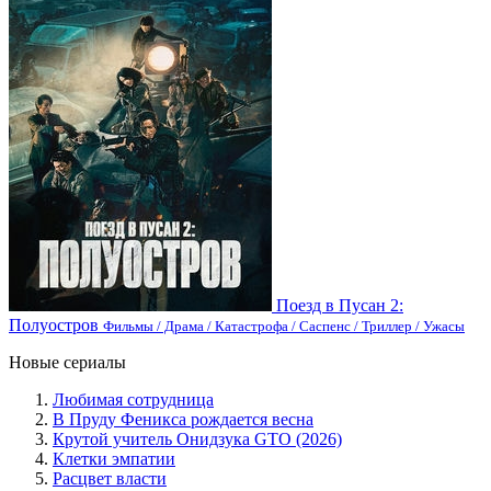
Поезд в Пусан 2:
Полуостров
Фильмы / Драма / Катастрофа / Саспенс / Триллер / Ужасы
Новые сериалы
Любимая сотрудница
В Пруду Феникса рождается весна
Крутой учитель Онидзука GTO (2026)
Клетки эмпатии
Расцвет власти