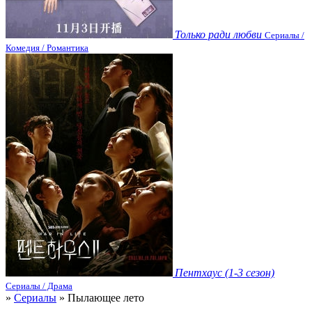
Только ради любви
Сериалы /
Комедия / Романтика
Пентхаус (1-3 сезон)
Сериалы / Драма
»
Сериалы
» Пылающее лето