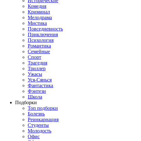
Исторические
Комедия
Криминал
Мелодрама
Мистика
Повседневность
Приключения
Психология
Романтика
Семейные
Спорт
Трагедия
Триллер
Ужасы
Уся-Сянься
Фантастика
Фэнтези
Школа
Подборки
Топ подборки
Болезнь
Реинкарнация
Студенты
Молодость
Офис