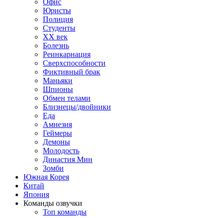
Офис
Юристы
Полиция
Студенты
ХХ век
Болезнь
Реинкарнация
Сверхспособности
Фиктивный брак
Маньяки
Шпионы
Обмен телами
Близнецы/двойники
Еда
Амнезия
Геймеры
Демоны
Молодость
Династия Мин
Зомби
Южная Корея
Китай
Япония
Команды озвучки
Топ команды