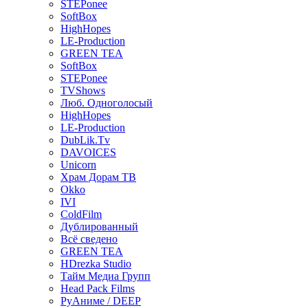
STEPonee
SoftBox
HighHopes
LE-Production
GREEN TEA
SoftBox
STEPonee
TVShows
Люб. Одноголосый
HighHopes
LE-Production
DubLik.Tv
DAVOICES
Unicorn
Храм Дорам ТВ
Okko
IVI
ColdFilm
Дублированный
Всё сведено
GREEN TEA
HDrezka Studio
Тайм Медиа Групп
Head Pack Films
РуАниме / DEEP