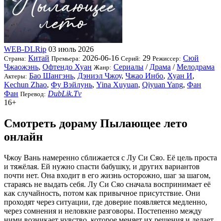
WEB-DLRip
03 июль 2026
Китай
2026-06-16
29
Сюй
Страна:
Премьера:
Серий:
Режиссер:
Чжаожэнь
,
Офтендо Хуан
Сериалы
/
Драма
/
Мелодрама
Жанр:
Бао Шангэнь
,
Дэниэл Чжоу
,
Чжао Инбо
,
Хуан И
,
Актеры:
Kechun Zhao
,
Фу Вэйлунь
,
Yina Xuyuan
,
Qiyuan Yang
,
Фан
Фан
DubLik.Tv
Перевод:
16+
Смотреть дораму Пылающее лето
онлайн
Чжоу Вань намеренно сближается с Лу Си Сяо. Её цель проста
и тяжёлая. Ей нужно спасти бабушку, и других вариантов
почти нет. Она входит в его жизнь осторожно, шаг за шагом,
стараясь не выдать себя. Лу Си Сяо сначала воспринимает её
как случайность, потом как привычное присутствие. Они
проходят через ситуации, где доверие появляется медленно,
через сомнения и неловкие разговоры. Постепенно между
ними возникает чувство, которое меняет их решения и делает