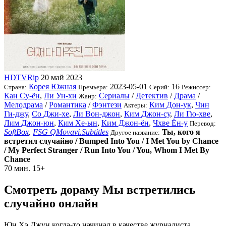
HDTVRip
20 май 2023
Корея Южная
2023-05-01
16
Страна:
Премьера:
Серий:
Режиссер:
Кан Су-ён
,
Ли Ун-хи
Сериалы
/
Детектив
/
Драма
/
Жанр:
Мелодрама
/
Романтика
/
Фэнтези
Ким Дон-ук
,
Чин
Актеры:
Ги-джу
,
Со Джи-хе
,
Ли Вон-джон
,
Ким Джон-су
,
Ли Гю-хве
,
Лим Джон-юн
,
Ким Хе-ын
,
Ким Джон-ён
,
Чхве Ён-у
Перевод:
SoftBox
,
FSG QMovavi.Subtitles
Ты, кого я
Другое название:
встретил случайно / Bumped Into You / I Met You by Chance
/ My Perfect Stranger / Run Into You / You, Whom I Met By
Chance
70 мин.
15+
Смотреть дораму Мы встретились
случайно онлайн
Юн Хэ Джун когда-то начинал в качестве журналиста