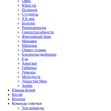
Офис
Юристы
Полиция
Студенты
ХХ век
Болезнь
Реинкарнация
Сверхспособности
Фиктивный брак
Маньяки
Шпионы
Обмен телами
Близнецы/двойники
Еда
Амнезия
Геймеры
Демоны
Молодость
Династия Мин
Зомби
Южная Корея
Китай
Япония
Команды озвучки
Топ команды