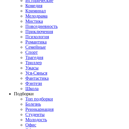
Исторические
Комедия
Криминал
Мелодрама
Мистика
Повседневность
Приключения
Психология
Романтика
Семейные
Спорт
Трагедия
Триллер
Ужасы
Уся-Сянься
Фантастика
Фэнтези
Школа
Подборки
Топ подборки
Болезнь
Реинкарнация
Студенты
Молодость
Офис