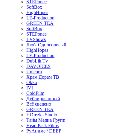
STEPonee
SoftBox
HighHopes
LE-Production
GREEN TEA
SoftBox
STEPonee
TVShows
Люб. Одноголосый
HighHopes
LE-Production
DubLik.Tv
DAVOICES
Unicorn
Храм Дорам ТВ
Okko
IVI
ColdFilm
Дублированный
Всё сведено
GREEN TEA
HDrezka Studio
Тайм Медиа Групп
Head Pack Films
РуАниме / DEEP