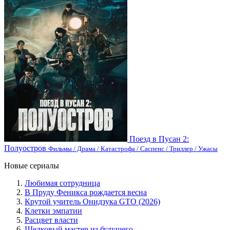
Поезд в Пусан 2:
Полуостров
Фильмы / Драма / Катастрофа / Саспенс / Триллер / Ужасы
Новые сериалы
Любимая сотрудница
В Пруду Феникса рождается весна
Крутой учитель Онидзука GTO (2026)
Клетки эмпатии
Расцвет власти
Шелковый мастер из будущего