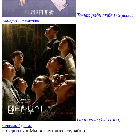
Только ради любви
Сериалы /
Комедия / Романтика
Пентхаус (1-3 сезон)
Сериалы / Драма
»
Сериалы
» Мы встретились случайно