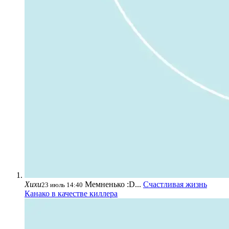
Хихи
Мемненько :D...
Счастливая жизнь
23 июль 14:40
Канако в качестве киллера