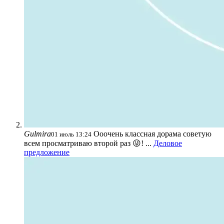
Gulmira
Ооочень классная дорама советую
01 июль 13:24
всем просматриваю второй раз 😜! ...
Деловое
предложение