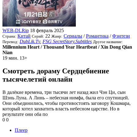
WEB-DLRip
18 февраль 2025
Китай
22
Сериалы
/
Романтика
/
Фэнтези
Страна:
Серий:
Жанр:
DubLik.Tv
,
FSG SecretStory.Subtitles
Перевод:
Другое название:
Millennium Heart / Thousand Year Heartbeat / Xin Dong Qian
Nian
19 мин.
13+
Смотреть дораму Сердцебиение
тысячелетий онлайн
В далёкие времена, три тысячи лет назад жил Чэн Ци, сын
Шэнь Луна. А Линь – небесная нимфа, была его спутницей.
Они объединились, чтобы противостоять заговору Кошмара,
который хотел захватить власть небесном царстве. Но в
результате они оба по
0
0
Плеер