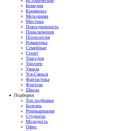
Исторические
Комедия
Криминал
Мелодрама
Мистика
Повседневность
Приключения
Психология
Романтика
Семейные
Спорт
Трагедия
Триллер
Ужасы
Уся-Сянься
Фантастика
Фэнтези
Школа
Подборки
Топ подборки
Болезнь
Реинкарнация
Студенты
Молодость
Офис