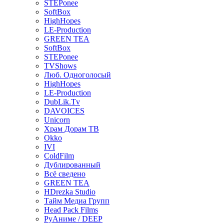
STEPonee
SoftBox
HighHopes
LE-Production
GREEN TEA
SoftBox
STEPonee
TVShows
Люб. Одноголосый
HighHopes
LE-Production
DubLik.Tv
DAVOICES
Unicorn
Храм Дорам ТВ
Okko
IVI
ColdFilm
Дублированный
Всё сведено
GREEN TEA
HDrezka Studio
Тайм Медиа Групп
Head Pack Films
РуАниме / DEEP