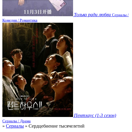
Только ради любви
Сериалы /
Комедия / Романтика
Пентхаус (1-3 сезон)
Сериалы / Драма
»
Сериалы
» Сердцебиение тысячелетий