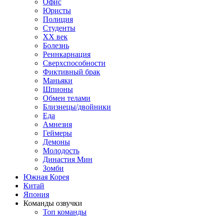
Офис
Юристы
Полиция
Студенты
ХХ век
Болезнь
Реинкарнация
Сверхспособности
Фиктивный брак
Маньяки
Шпионы
Обмен телами
Близнецы/двойники
Еда
Амнезия
Геймеры
Демоны
Молодость
Династия Мин
Зомби
Южная Корея
Китай
Япония
Команды озвучки
Топ команды