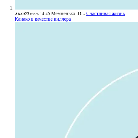
Хихи
Мемненько :D...
Счастливая жизнь
23 июль 14:40
Канако в качестве киллера