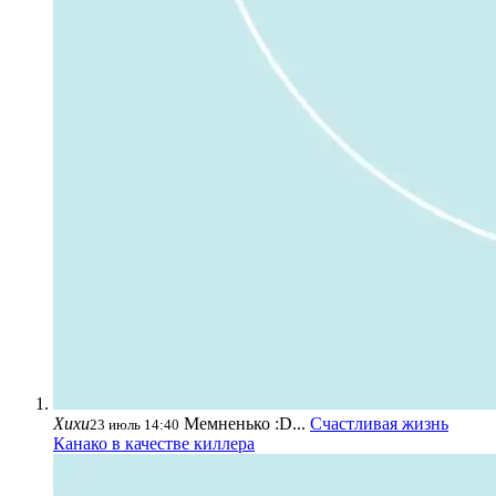
Хихи
Мемненько :D...
Счастливая жизнь
23 июль 14:40
Канако в качестве киллера