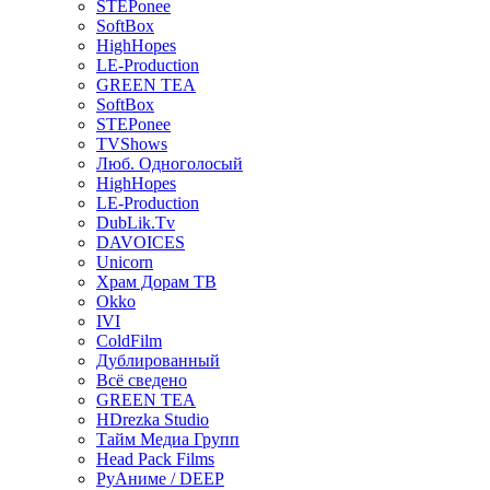
STEPonee
SoftBox
HighHopes
LE-Production
GREEN TEA
SoftBox
STEPonee
TVShows
Люб. Одноголосый
HighHopes
LE-Production
DubLik.Tv
DAVOICES
Unicorn
Храм Дорам ТВ
Okko
IVI
ColdFilm
Дублированный
Всё сведено
GREEN TEA
HDrezka Studio
Тайм Медиа Групп
Head Pack Films
РуАниме / DEEP