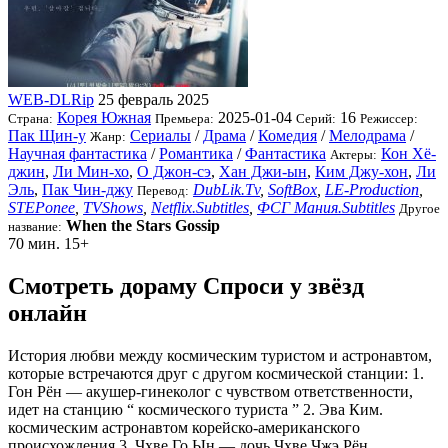
WEB-DLRip
25 февраль 2025
Корея Южная
2025-01-04
16
Страна:
Премьера:
Серий:
Режиссер:
Пак Щин-у
Сериалы
/
Драма
/
Комедия
/
Мелодрама
/
Жанр:
Научная фантастика
/
Романтика
/
Фантастика
Кон Хё-
Актеры:
джин
,
Ли Мин-хо
,
О Джон-сэ
,
Хан Джи-ын
,
Ким Джу-хон
,
Ли
Эль
,
Пак Чин-джу
DubLik.Tv
,
SoftBox
,
LE-Production
,
Перевод:
STEPonee
,
TVShows
,
Netflix.Subtitles
,
ФСГ Мания.Subtitles
Другое
When the Stars Gossip
название:
70 мин.
15+
Смотреть дораму Спроси у звёзд
онлайн
История любви между космическим туристом и астронавтом,
которые встречаются друг с другом космической станции: 1.
Гон Рён — акушер-гинеколог с чувством ответственности,
идет на станцию “ космического туриста ” 2. Эва Ким.
космическим астронавтом корейско-американского
происхождения 3. Чхве Го Ын — дочь Чхве Чжэ Рён,