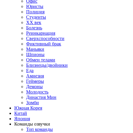
Офис
Юристы
Полиция
Студенты
ХХ век
Болезнь
Реинкарнация
Сверхспособности
Фиктивный брак
Маньяки
Шпионы
Обмен телами
Близнецы/двойники
Еда
Амнезия
Геймеры
Демоны
Молодость
Династия Мин
Зомби
Южная Корея
Китай
Япония
Команды озвучки
Топ команды