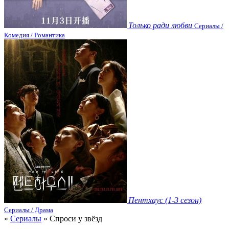
Только ради любви
Сериалы /
Комедия / Романтика
Пентхаус (1-3 сезон)
Сериалы / Драма
»
Сериалы
» Спроси у звёзд