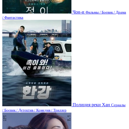
Чон-и
Фильмы / Боевик / Драма
/ Фантастика
Полиция реки Хан
Сериалы
/ Боевик / Детектив / Комедия / Триллер