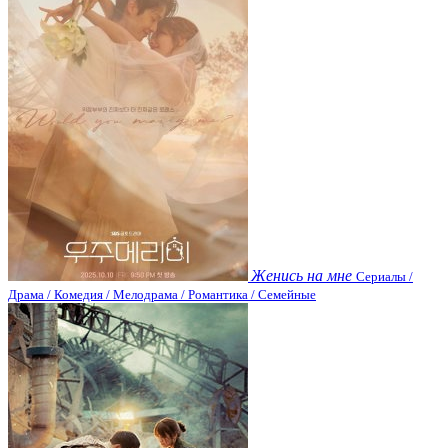
Женись на мне
Сериалы /
Драма / Комедия / Мелодрама / Романтика / Семейные