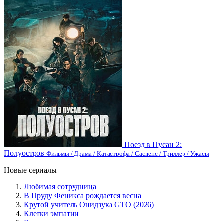
Поезд в Пусан 2:
Полуостров
Фильмы / Драма / Катастрофа / Саспенс / Триллер / Ужасы
Новые сериалы
Любимая сотрудница
В Пруду Феникса рождается весна
Крутой учитель Онидзука GTO (2026)
Клетки эмпатии