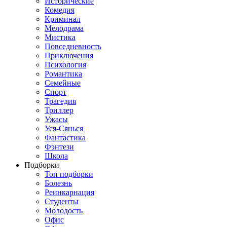
Исторические
Комедия
Криминал
Мелодрама
Мистика
Повседневность
Приключения
Психология
Романтика
Семейные
Спорт
Трагедия
Триллер
Ужасы
Уся-Сянься
Фантастика
Фэнтези
Школа
Подборки
Топ подборки
Болезнь
Реинкарнация
Студенты
Молодость
Офис