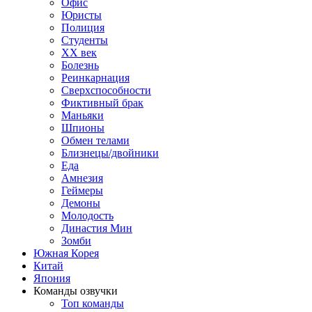
Офис
Юристы
Полиция
Студенты
ХХ век
Болезнь
Реинкарнация
Сверхспособности
Фиктивный брак
Маньяки
Шпионы
Обмен телами
Близнецы/двойники
Еда
Амнезия
Геймеры
Демоны
Молодость
Династия Мин
Зомби
Южная Корея
Китай
Япония
Команды озвучки
Топ команды