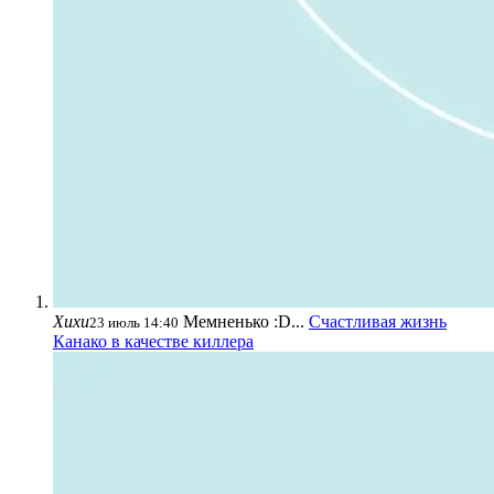
Хихи
Мемненько :D...
Счастливая жизнь
23 июль 14:40
Канако в качестве киллера