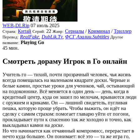
WEB-DLRip
07 июль 2025
Китай
22
Сериалы
/
Криминал
/
Триллер
Страна:
Серий:
Жанр:
RealFake
,
DubLik.Tv
,
ФСГ Азалии.Subtitles
Перевод:
Другое
Playing Go
название:
45 мин.
Смотреть дораму Игрок в Го онлайн
Учитель го — тихий, почти прозрачный человек, чья жизнь
всегда помещалась на маленьком квадрате доски. Черные и
белые камни, простые уроки для учеников, чай, остывающий
на подоконнике. Всё меняется в один день — день, когда в
кредитный центр, куда он зашел по мелочам, врываются люди
с оружием и криками. Он — лишний свидетель, пугливая
пешка, которую проще убрать. Чтобы выжить, он идёт на
сделку с самим страхом: помогает главарю уйти от погони,
прокладывает пути к спасению так же холодно и точно, как
выкладывал камни на доске.
Но что начинается как отчаянный компромисс, перерастает в
нечто куда большее. Он понимает: всё это — та же игра го,