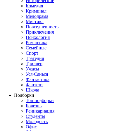
Исторические
Комедия
Криминал
Мелодрама
Мистика
Повседневность
Приключения
Психология
Романтика
Семейные
Спорт
Трагедия
Триллер
Ужасы
Уся-Сянься
Фантастика
Фэнтези
Школа
Подборки
Топ подборки
Болезнь
Реинкарнация
Студенты
Молодость
Офис