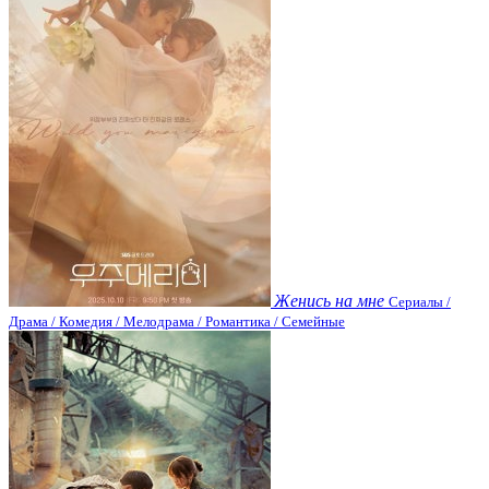
Женись на мне
Сериалы /
Драма / Комедия / Мелодрама / Романтика / Семейные