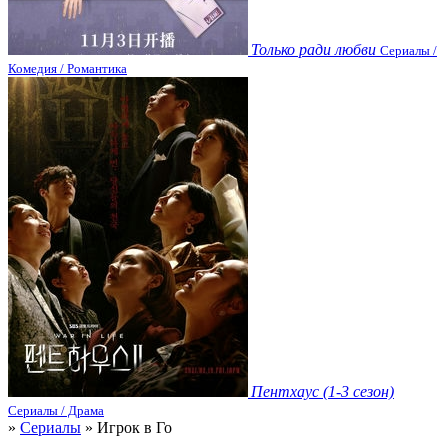
Только ради любви
Сериалы /
Комедия / Романтика
Пентхаус (1-3 сезон)
Сериалы / Драма
»
Сериалы
» Игрок в Го