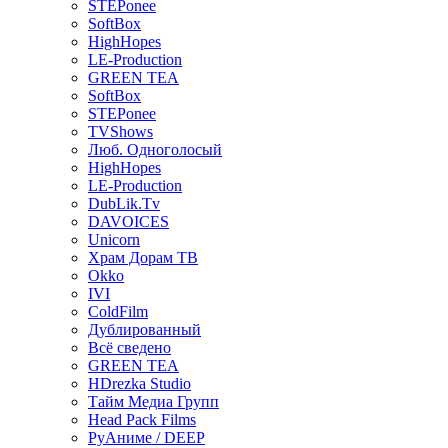
STEPonee
SoftBox
HighHopes
LE-Production
GREEN TEA
SoftBox
STEPonee
TVShows
Люб. Одноголосый
HighHopes
LE-Production
DubLik.Tv
DAVOICES
Unicorn
Храм Дорам ТВ
Okko
IVI
ColdFilm
Дублированный
Всё сведено
GREEN TEA
HDrezka Studio
Тайм Медиа Групп
Head Pack Films
РуАниме / DEEP