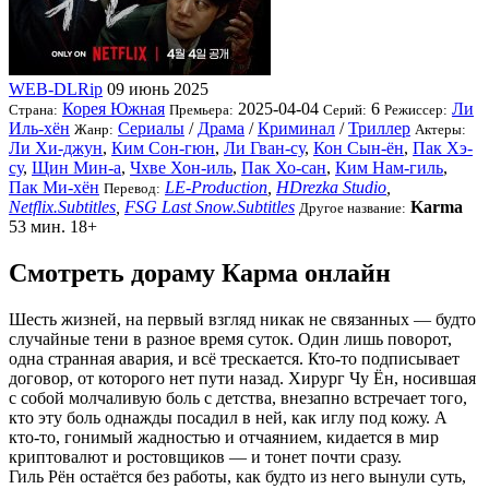
WEB-DLRip
09 июнь 2025
Корея Южная
2025-04-04
6
Ли
Страна:
Премьера:
Серий:
Режиссер:
Иль-хён
Сериалы
/
Драма
/
Криминал
/
Триллер
Жанр:
Актеры:
Ли Хи-джун
,
Ким Сон-гюн
,
Ли Гван-су
,
Кон Сын-ён
,
Пак Хэ-
су
,
Щин Мин-а
,
Чхве Хон-иль
,
Пак Хо-сан
,
Ким Нам-гиль
,
Пак Ми-хён
LE-Production
,
HDrezka Studio
,
Перевод:
Netflix.Subtitles
,
FSG Last Snow.Subtitles
Karma
Другое название:
53 мин.
18+
Смотреть дораму Карма онлайн
Шесть жизней, на первый взгляд никак не связанных — будто
случайные тени в разное время суток. Один лишь поворот,
одна странная авария, и всё трескается. Кто-то подписывает
договор, от которого нет пути назад. Хирург Чу Ён, носившая
с собой молчаливую боль с детства, внезапно встречает того,
кто эту боль однажды посадил в ней, как иглу под кожу. А
кто-то, гонимый жадностью и отчаянием, кидается в мир
криптовалют и ростовщиков — и тонет почти сразу.
Гиль Рён остаётся без работы, как будто из него вынули суть,