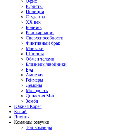
Офис
Юристы
Полиция
Студенты
ХХ век
Болезнь
Реинкарнация
Сверхспособности
Фиктивный брак
Маньяки
Шпионы
Обмен телами
Близнецы/двойники
Еда
Амнезия
Геймеры
Демоны
Молодость
Династия Мин
Зомби
Южная Корея
Китай
Япония
Команды озвучки
Топ команды