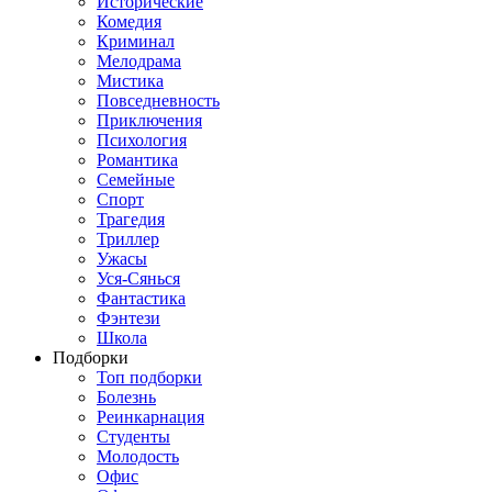
Исторические
Комедия
Криминал
Мелодрама
Мистика
Повседневность
Приключения
Психология
Романтика
Семейные
Спорт
Трагедия
Триллер
Ужасы
Уся-Сянься
Фантастика
Фэнтези
Школа
Подборки
Топ подборки
Болезнь
Реинкарнация
Студенты
Молодость
Офис