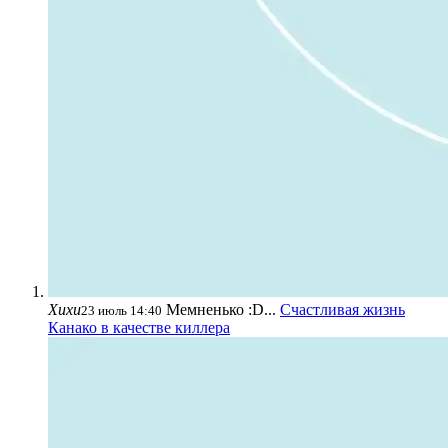
Хихи
Мемненько :D...
Счастливая жизнь
23 июль 14:40
Канако в качестве киллера