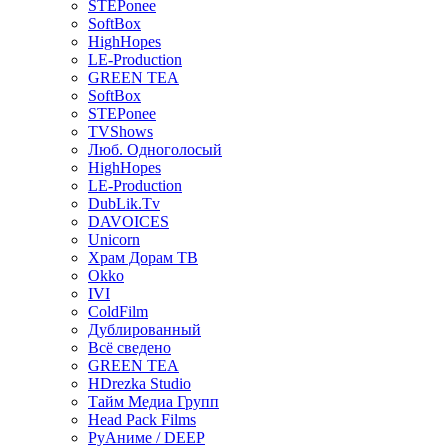
STEPonee
SoftBox
HighHopes
LE-Production
GREEN TEA
SoftBox
STEPonee
TVShows
Люб. Одноголосый
HighHopes
LE-Production
DubLik.Tv
DAVOICES
Unicorn
Храм Дорам ТВ
Okko
IVI
ColdFilm
Дублированный
Всё сведено
GREEN TEA
HDrezka Studio
Тайм Медиа Групп
Head Pack Films
РуАниме / DEEP