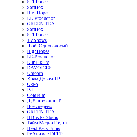
STEPonee
SoftBox
HighHopes
LE-Production
GREEN TEA
SoftBox
STEPonee
TVShows
Люб. Одноголосый
HighHopes
LE-Production
DubLik.Tv
DAVOICES
Unicorn
Храм Дорам ТВ
Okko
IVI
ColdFilm
Дублированный
Всё сведено
GREEN TEA
HDrezka Studio
Тайм Медиа Групп
Head Pack Films
РуАниме / DEEP