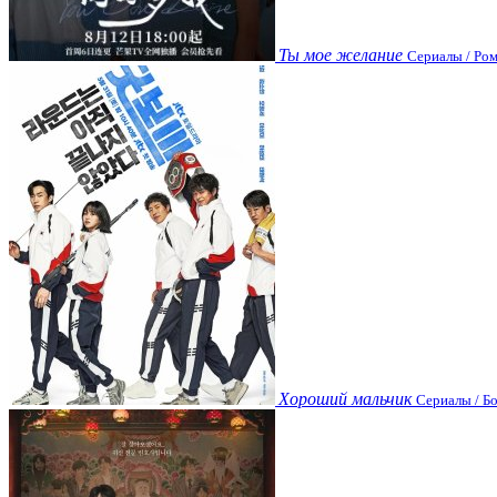
Ты мое желание
Сериалы / Ром
Хороший мальчик
Сериалы / Бо