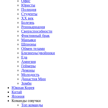
Офис
Юристы
Полиция
Студенты
ХХ век
Болезнь
Реинкарнация
Сверхспособности
Фиктивный брак
Маньяки
Шпионы
Обмен телами
Близнецы/двойники
Еда
Амнезия
Геймеры
Демоны
Молодость
Династия Мин
Зомби
Южная Корея
Китай
Япония
Команды озвучки
Топ команды