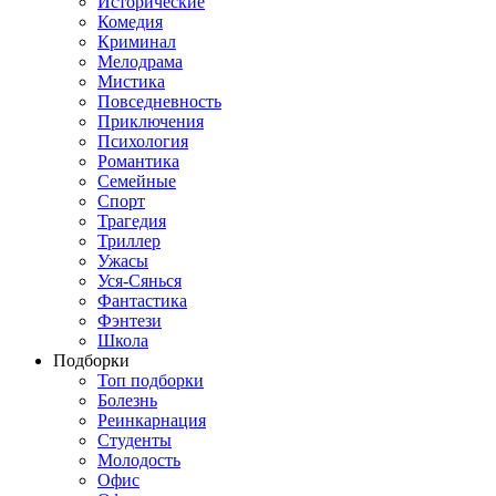
Исторические
Комедия
Криминал
Мелодрама
Мистика
Повседневность
Приключения
Психология
Романтика
Семейные
Спорт
Трагедия
Триллер
Ужасы
Уся-Сянься
Фантастика
Фэнтези
Школа
Подборки
Топ подборки
Болезнь
Реинкарнация
Студенты
Молодость
Офис