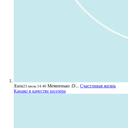
Хихи
Мемненько :D...
Счастливая жизнь
23 июль 14:40
Канако в качестве киллера