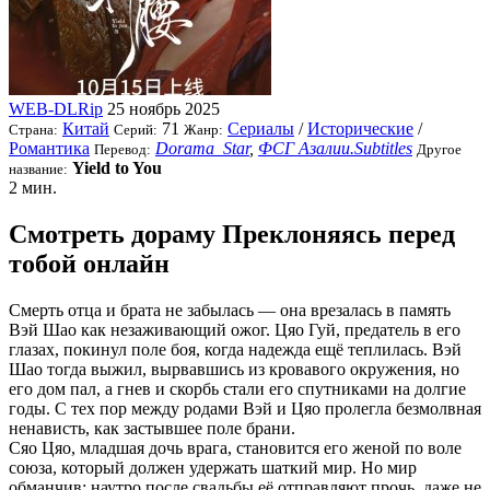
WEB-DLRip
25 ноябрь 2025
Китай
71
Сериалы
/
Исторические
/
Страна:
Серий:
Жанр:
Романтика
Dorama_Star
,
ФСГ Азалии.Subtitles
Перевод:
Другое
Yield to You
название:
2 мин.
Смотреть дораму Преклоняясь перед
тобой онлайн
Смерть отца и брата не забылась — она врезалась в память
Вэй Шао как незаживающий ожог. Цяо Гуй, предатель в его
глазах, покинул поле боя, когда надежда ещё теплилась. Вэй
Шао тогда выжил, вырвавшись из кровавого окружения, но
его дом пал, а гнев и скорбь стали его спутниками на долгие
годы. С тех пор между родами Вэй и Цяо пролегла безмолвная
ненависть, как застывшее поле брани.
Сяо Цяо, младшая дочь врага, становится его женой по воле
союза, который должен удержать шаткий мир. Но мир
обманчив: наутро после свадьбы её отправляют прочь, даже не