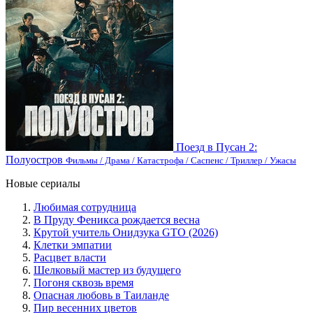
Поезд в Пусан 2:
Полуостров
Фильмы / Драма / Катастрофа / Саспенс / Триллер / Ужасы
Новые сериалы
Любимая сотрудница
В Пруду Феникса рождается весна
Крутой учитель Онидзука GTO (2026)
Клетки эмпатии
Расцвет власти
Шелковый мастер из будущего
Погоня сквозь время
Опасная любовь в Таиланде
Пир весенних цветов