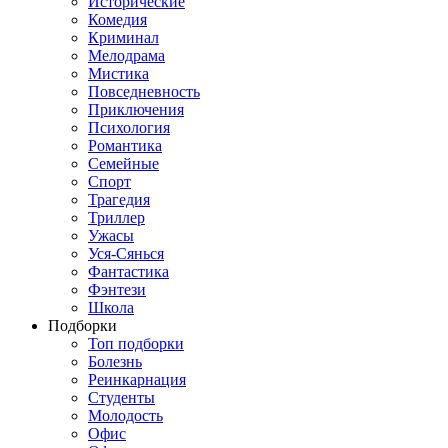
Исторические
Комедия
Криминал
Мелодрама
Мистика
Повседневность
Приключения
Психология
Романтика
Семейные
Спорт
Трагедия
Триллер
Ужасы
Уся-Сянься
Фантастика
Фэнтези
Школа
Подборки
Топ подборки
Болезнь
Реинкарнация
Студенты
Молодость
Офис