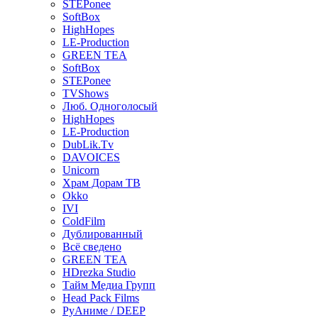
STEPonee
SoftBox
HighHopes
LE-Production
GREEN TEA
SoftBox
STEPonee
TVShows
Люб. Одноголосый
HighHopes
LE-Production
DubLik.Tv
DAVOICES
Unicorn
Храм Дорам ТВ
Okko
IVI
ColdFilm
Дублированный
Всё сведено
GREEN TEA
HDrezka Studio
Тайм Медиа Групп
Head Pack Films
РуАниме / DEEP