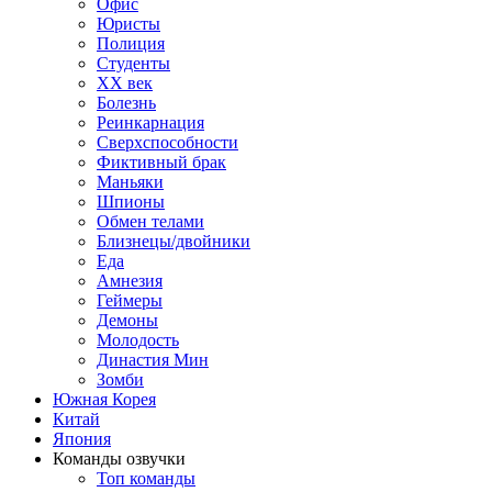
Офис
Юристы
Полиция
Студенты
ХХ век
Болезнь
Реинкарнация
Сверхспособности
Фиктивный брак
Маньяки
Шпионы
Обмен телами
Близнецы/двойники
Еда
Амнезия
Геймеры
Демоны
Молодость
Династия Мин
Зомби
Южная Корея
Китай
Япония
Команды озвучки
Топ команды