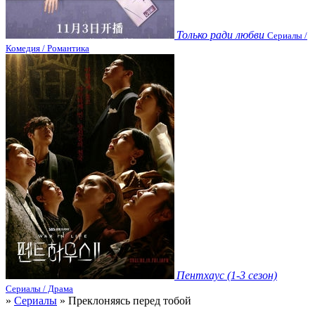
Только ради любви
Сериалы /
Комедия / Романтика
Пентхаус (1-3 сезон)
Сериалы / Драма
»
Сериалы
» Преклоняясь перед тобой