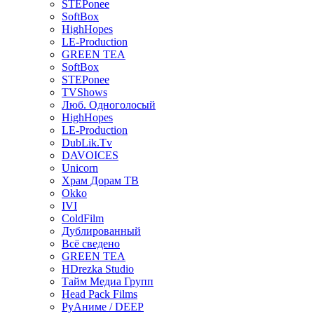
STEPonee
SoftBox
HighHopes
LE-Production
GREEN TEA
SoftBox
STEPonee
TVShows
Люб. Одноголосый
HighHopes
LE-Production
DubLik.Tv
DAVOICES
Unicorn
Храм Дорам ТВ
Okko
IVI
ColdFilm
Дублированный
Всё сведено
GREEN TEA
HDrezka Studio
Тайм Медиа Групп
Head Pack Films
РуАниме / DEEP