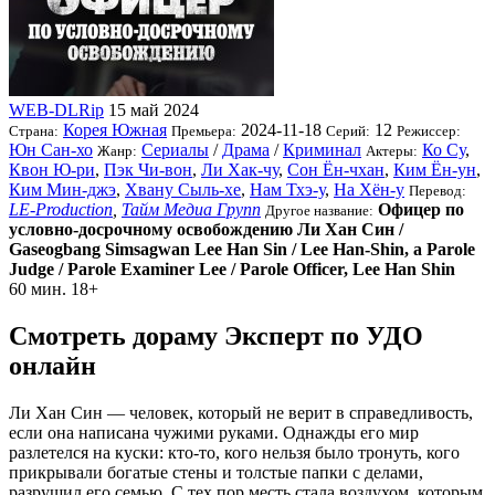
WEB-DLRip
15 май 2024
Корея Южная
2024-11-18
12
Страна:
Премьера:
Серий:
Режиссер:
Юн Сан-хо
Сериалы
/
Драма
/
Криминал
Ко Су
,
Жанр:
Актеры:
Квон Ю-ри
,
Пэк Чи-вон
,
Ли Хак-чу
,
Сон Ён-чхан
,
Ким Ён-ун
,
Ким Мин-джэ
,
Хвану Сыль-хе
,
Нам Тхэ-у
,
На Хён-у
Перевод:
LE-Production
,
Тайм Медиа Групп
Офицер по
Другое название:
условно-досрочному освобождению Ли Хан Син /
Gaseogbang Simsagwan Lee Han Sin / Lee Han-Shin, a Parole
Judge / Parole Examiner Lee / Parole Officer, Lee Han Shin
60 мин.
18+
Смотреть дораму Эксперт по УДО
онлайн
Ли Хан Син — человек, который не верит в справедливость,
если она написана чужими руками. Однажды его мир
разлетелся на куски: кто-то, кого нельзя было тронуть, кого
прикрывали богатые стены и толстые папки с делами,
разрушил его семью. С тех пор месть стала воздухом, которым