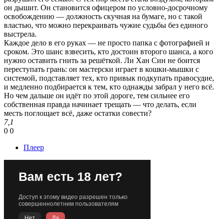
он дышит. Он становится офицером по условно-досрочному
освобождению — должность скучная на бумаге, но с такой
властью, что можно перекраивать чужие судьбы без единого
выстрела.
Каждое дело в его руках — не просто папка с фотографией и
сроком. Это шанс взвесить, кто достоин второго шанса, а кого
нужно оставить гнить за решёткой. Ли Хан Син не боится
переступать грань: он мастерски играет в кошки-мышки с
системой, подставляет тех, кто привык подкупать правосудие,
и медленно подбирается к тем, кто однажды забрал у него всё.
Но чем дальше он идёт по этой дороге, тем сильнее его
собственная правда начинает трещать — что делать, если
месть поглощает всё, даже остатки совести?
7,1
0
0
Плеер