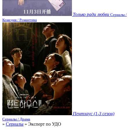
Только ради любви
Сериалы /
Комедия / Романтика
Пентхаус (1-3 сезон)
Сериалы / Драма
»
Сериалы
» Эксперт по УДО