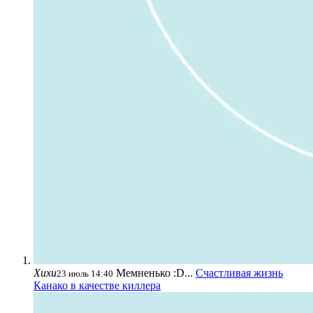
Хихи
Мемненько :D...
Счастливая жизнь
23 июль 14:40
Канако в качестве киллера