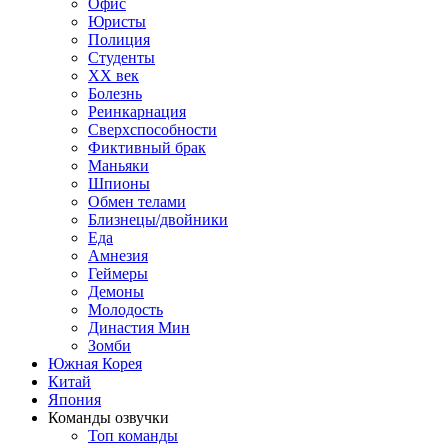
Офис
Юристы
Полиция
Студенты
ХХ век
Болезнь
Реинкарнация
Сверхспособности
Фиктивный брак
Маньяки
Шпионы
Обмен телами
Близнецы/двойники
Еда
Амнезия
Геймеры
Демоны
Молодость
Династия Мин
Зомби
Южная Корея
Китай
Япония
Команды озвучки
Топ команды