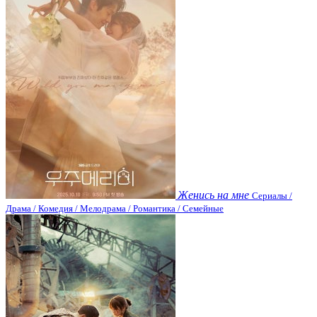
Женись на мне
Сериалы /
Драма / Комедия / Мелодрама / Романтика / Семейные