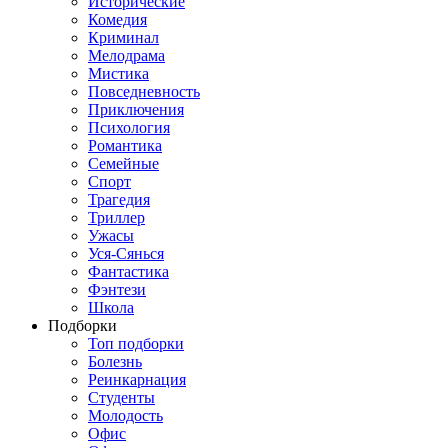
Исторические
Комедия
Криминал
Мелодрама
Мистика
Повседневность
Приключения
Психология
Романтика
Семейные
Спорт
Трагедия
Триллер
Ужасы
Уся-Сянься
Фантастика
Фэнтези
Школа
Подборки
Топ подборки
Болезнь
Реинкарнация
Студенты
Молодость
Офис