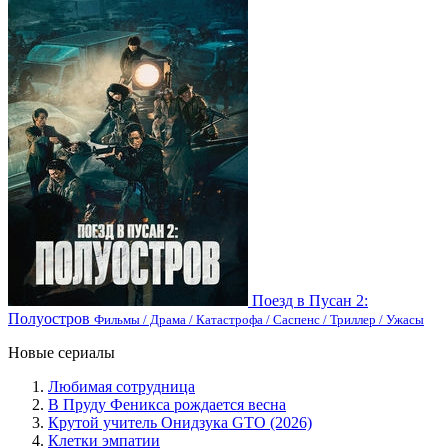
Поезд в Пусан 2:
Полуостров
Фильмы / Драма / Катастрофа / Саспенс / Триллер / Ужасы
Новые сериалы
Любимая сотрудница
В Пруду Феникса рождается весна
Крутой учитель Онидзука GTO (2026)
Клетки эмпатии