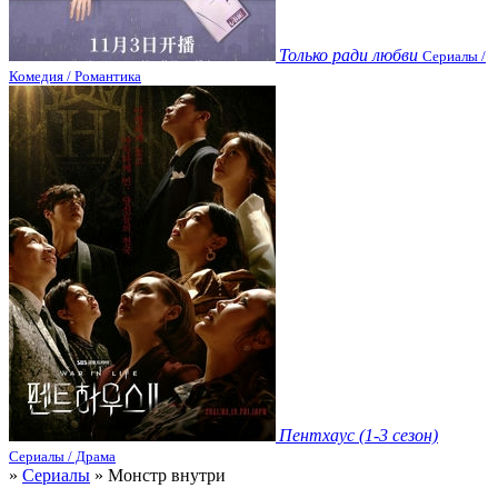
Только ради любви
Сериалы /
Комедия / Романтика
Пентхаус (1-3 сезон)
Сериалы / Драма
»
Сериалы
» Монстр внутри