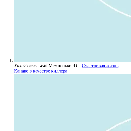
Хихи
Мемненько :D...
Счастливая жизнь
23 июль 14:40
Канако в качестве киллера