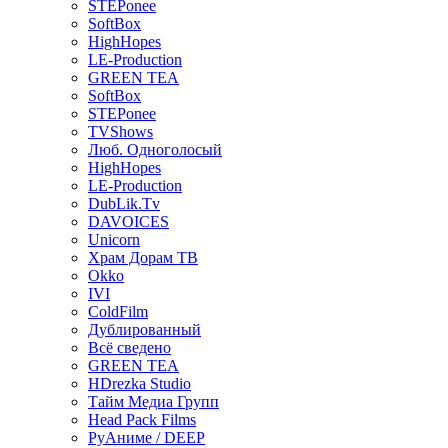
STEPonee
SoftBox
HighHopes
LE-Production
GREEN TEA
SoftBox
STEPonee
TVShows
Люб. Одноголосый
HighHopes
LE-Production
DubLik.Tv
DAVOICES
Unicorn
Храм Дорам ТВ
Okko
IVI
ColdFilm
Дублированный
Всё сведено
GREEN TEA
HDrezka Studio
Тайм Медиа Групп
Head Pack Films
РуАниме / DEEP