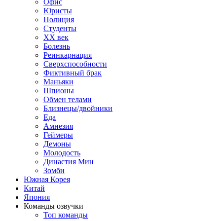
Офис
Юристы
Полиция
Студенты
ХХ век
Болезнь
Реинкарнация
Сверхспособности
Фиктивный брак
Маньяки
Шпионы
Обмен телами
Близнецы/двойники
Еда
Амнезия
Геймеры
Демоны
Молодость
Династия Мин
Зомби
Южная Корея
Китай
Япония
Команды озвучки
Топ команды