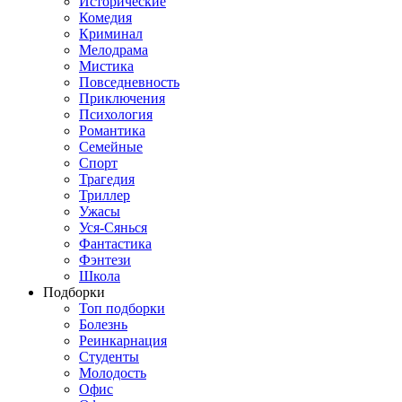
Исторические
Комедия
Криминал
Мелодрама
Мистика
Повседневность
Приключения
Психология
Романтика
Семейные
Спорт
Трагедия
Триллер
Ужасы
Уся-Сянься
Фантастика
Фэнтези
Школа
Подборки
Топ подборки
Болезнь
Реинкарнация
Студенты
Молодость
Офис