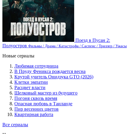
Поезд в Пусан 2:
Полуостров
Фильмы / Драма / Катастрофа / Саспенс / Триллер / Ужасы
Новые сериалы
Любимая сотрудница
В Пруду Феникса рождается весна
Крутой учитель Онидзука GTO (2026)
Клетки эмпатии
Расцвет власти
Шелковый мастер из будущего
Погоня сквозь время
Опасная любовь в Таиланде
Пир весенних цветов
Квартирная работа
Все сериалы