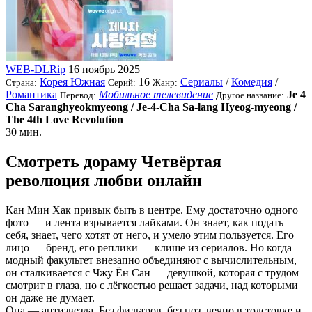
WEB-DLRip
16 ноябрь 2025
Корея Южная
16
Сериалы
/
Комедия
/
Страна:
Серий:
Жанр:
Романтика
Мобильное телевидение
Je 4
Перевод:
Другое название:
Cha Saranghyeokmyeong / Je-4-Cha Sa-lang Hyeog-myeong /
The 4th Love Revolution
30 мин.
Смотреть дораму Четвёртая
революция любви онлайн
Кан Мин Хак привык быть в центре. Ему достаточно одного
фото — и лента взрывается лайками. Он знает, как подать
себя, знает, чего хотят от него, и умело этим пользуется. Его
лицо — бренд, его реплики — клише из сериалов. Но когда
модный факультет внезапно объединяют с вычислительным,
он сталкивается с Чжу Ён Сан — девушкой, которая с трудом
смотрит в глаза, но с лёгкостью решает задачи, над которыми
он даже не думает.
Она — антизвезда. Без фильтров, без поз, вечно в толстовке и