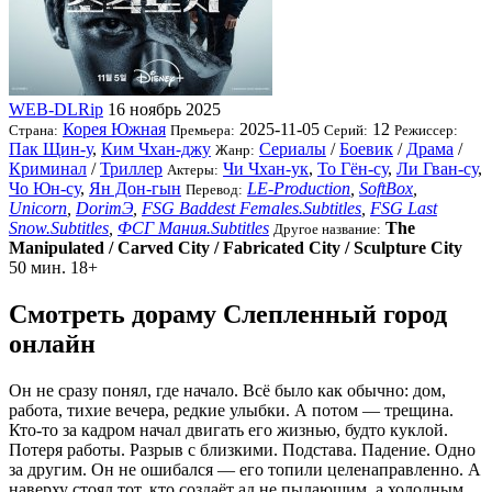
WEB-DLRip
16 ноябрь 2025
Корея Южная
2025-11-05
12
Страна:
Премьера:
Серий:
Режиссер:
Пак Щин-у
,
Ким Чхан-джу
Сериалы
/
Боевик
/
Драма
/
Жанр:
Криминал
/
Триллер
Чи Чхан-ук
,
То Гён-су
,
Ли Гван-су
,
Актеры:
Чо Юн-су
,
Ян Дон-гын
LE-Production
,
SoftBox
,
Перевод:
Unicorn
,
DorimЭ
,
FSG Baddest Females.Subtitles
,
FSG Last
Snow.Subtitles
,
ФСГ Мания.Subtitles
The
Другое название:
Manipulated / Carved City / Fabricated City / Sculpture City
50 мин.
18+
Смотреть дораму Слепленный город
онлайн
Он не сразу понял, где начало. Всё было как обычно: дом,
работа, тихие вечера, редкие улыбки. А потом — трещина.
Кто-то за кадром начал двигать его жизнью, будто куклой.
Потеря работы. Разрыв с близкими. Подстава. Падение. Одно
за другим. Он не ошибался — его топили целенаправленно. А
наверху стоял тот, кто создаёт ад не пылающим, а холодным.