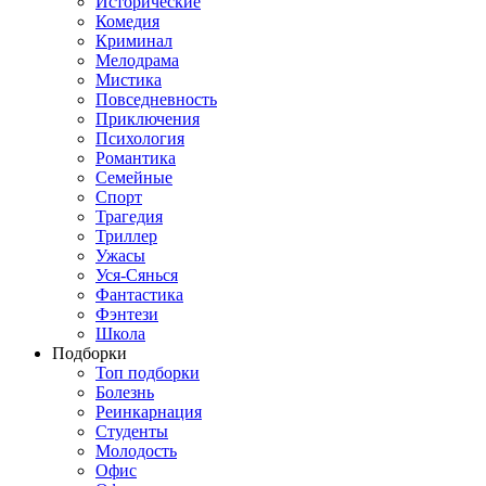
Исторические
Комедия
Криминал
Мелодрама
Мистика
Повседневность
Приключения
Психология
Романтика
Семейные
Спорт
Трагедия
Триллер
Ужасы
Уся-Сянься
Фантастика
Фэнтези
Школа
Подборки
Топ подборки
Болезнь
Реинкарнация
Студенты
Молодость
Офис