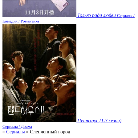
Только ради любви
Сериалы /
Комедия / Романтика
Пентхаус (1-3 сезон)
Сериалы / Драма
»
Сериалы
» Слепленный город