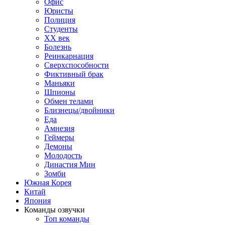
Офис
Юристы
Полиция
Студенты
ХХ век
Болезнь
Реинкарнация
Сверхспособности
Фиктивный брак
Маньяки
Шпионы
Обмен телами
Близнецы/двойники
Еда
Амнезия
Геймеры
Демоны
Молодость
Династия Мин
Зомби
Южная Корея
Китай
Япония
Команды озвучки
Топ команды