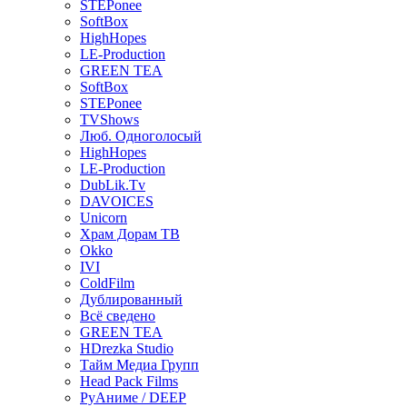
STEPonee
SoftBox
HighHopes
LE-Production
GREEN TEA
SoftBox
STEPonee
TVShows
Люб. Одноголосый
HighHopes
LE-Production
DubLik.Tv
DAVOICES
Unicorn
Храм Дорам ТВ
Okko
IVI
ColdFilm
Дублированный
Всё сведено
GREEN TEA
HDrezka Studio
Тайм Медиа Групп
Head Pack Films
РуАниме / DEEP