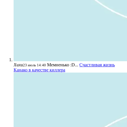
Хихи
Мемненько :D...
Счастливая жизнь
23 июль 14:40
Канако в качестве киллера