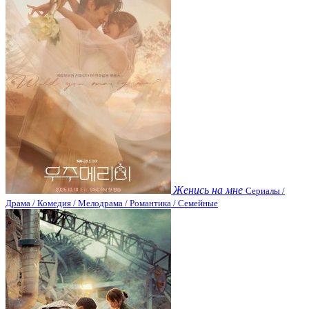
Женись на мне
Сериалы /
Драма / Комедия / Мелодрама / Романтика / Семейные