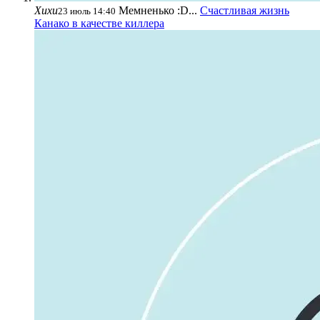
Хихи
Мемненько :D...
Счастливая жизнь
23 июль 14:40
Канако в качестве киллера