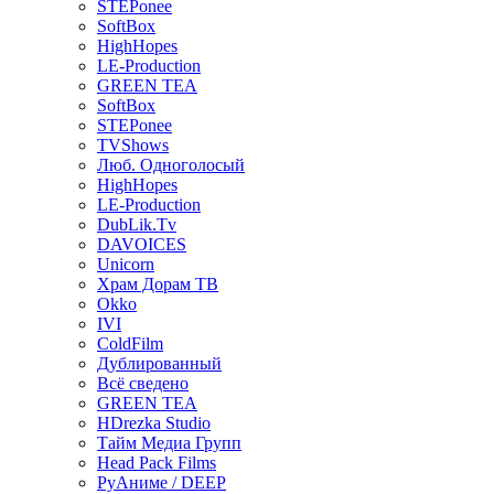
STEPonee
SoftBox
HighHopes
LE-Production
GREEN TEA
SoftBox
STEPonee
TVShows
Люб. Одноголосый
HighHopes
LE-Production
DubLik.Tv
DAVOICES
Unicorn
Храм Дорам ТВ
Okko
IVI
ColdFilm
Дублированный
Всё сведено
GREEN TEA
HDrezka Studio
Тайм Медиа Групп
Head Pack Films
РуАниме / DEEP