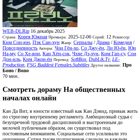
WEB-DLRip
16 декабрь 2025
Корея Южная
2025-12-06
12
Страна:
Премьера:
Серий:
Режиссер:
Ким Сон-юн
,
Пэк Сан-хун
Сериалы
/
Драма
/
Комедия
/
Жанр:
Повседневность
Чон Гён-хо
,
Со Джу-ён
,
Ли Ю-ён
,
Юн
Актеры:
На-му
,
Со Хе-вон
,
Кан Хён-сок
,
Чхве Дэ-хун
,
Ким Гап-су
,
Сон
Дон-иль
,
Ким Джон-ён
SoftBox
,
DubLik.Tv
,
LE-
Перевод:
Production
,
FSG Baddest Females.Subtitles
Про
Другое название:
Боно / Bono
70 мин.
Смотреть дораму На общественных
началах онлайн
Кан Да Вит, в юности известный как Кан Дэвид, привык жить
по строгому внутреннему регламенту. Амбициозный судья с
безупречной трудовой дисциплиной и выстроенным до
мелочей публичным образом, он существовал под
постоянным вниманием. Социальные сети усиливали это
ощущение. Сотни тысяч подписчиков следили за каждым