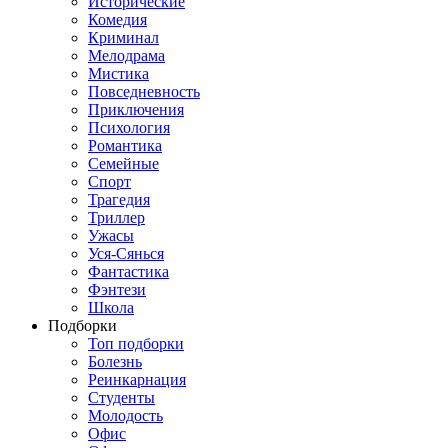
Исторические
Комедия
Криминал
Мелодрама
Мистика
Повседневность
Приключения
Психология
Романтика
Семейные
Спорт
Трагедия
Триллер
Ужасы
Уся-Сянься
Фантастика
Фэнтези
Школа
Подборки
Топ подборки
Болезнь
Реинкарнация
Студенты
Молодость
Офис