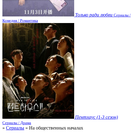
Только ради любви
Сериалы /
Комедия / Романтика
Пентхаус (1-3 сезон)
Сериалы / Драма
»
Сериалы
» На общественных началах