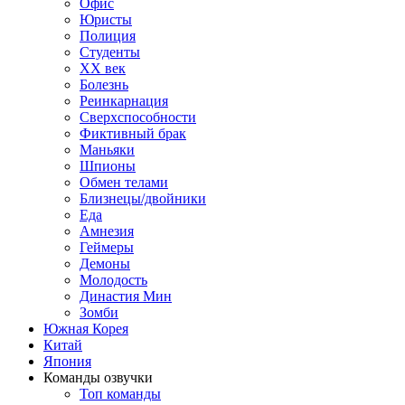
Офис
Юристы
Полиция
Студенты
ХХ век
Болезнь
Реинкарнация
Сверхспособности
Фиктивный брак
Маньяки
Шпионы
Обмен телами
Близнецы/двойники
Еда
Амнезия
Геймеры
Демоны
Молодость
Династия Мин
Зомби
Южная Корея
Китай
Япония
Команды озвучки
Топ команды