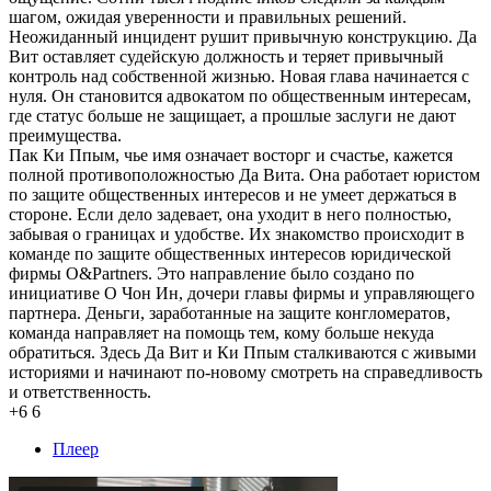
шагом, ожидая уверенности и правильных решений.
Неожиданный инцидент рушит привычную конструкцию. Да
Вит оставляет судейскую должность и теряет привычный
контроль над собственной жизнью. Новая глава начинается с
нуля. Он становится адвокатом по общественным интересам,
где статус больше не защищает, а прошлые заслуги не дают
преимущества.
Пак Ки Ппым, чье имя означает восторг и счастье, кажется
полной противоположностью Да Вита. Она работает юристом
по защите общественных интересов и не умеет держаться в
стороне. Если дело задевает, она уходит в него полностью,
забывая о границах и удобстве. Их знакомство происходит в
команде по защите общественных интересов юридической
фирмы O&Partners. Это направление было создано по
инициативе О Чон Ин, дочери главы фирмы и управляющего
партнера. Деньги, заработанные на защите конгломератов,
команда направляет на помощь тем, кому больше некуда
обратиться. Здесь Да Вит и Ки Ппым сталкиваются с живыми
историями и начинают по-новому смотреть на справедливость
и ответственность.
+6
6
Плеер