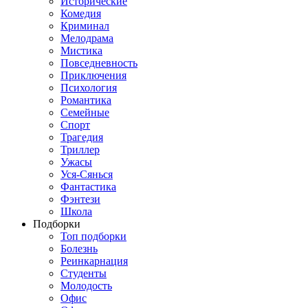
Исторические
Комедия
Криминал
Мелодрама
Мистика
Повседневность
Приключения
Психология
Романтика
Семейные
Спорт
Трагедия
Триллер
Ужасы
Уся-Сянься
Фантастика
Фэнтези
Школа
Подборки
Топ подборки
Болезнь
Реинкарнация
Студенты
Молодость
Офис