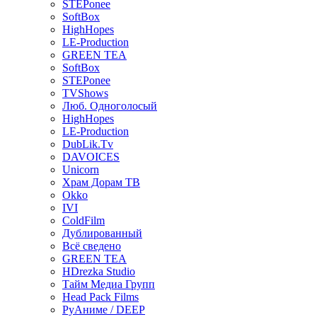
STEPonee
SoftBox
HighHopes
LE-Production
GREEN TEA
SoftBox
STEPonee
TVShows
Люб. Одноголосый
HighHopes
LE-Production
DubLik.Tv
DAVOICES
Unicorn
Храм Дорам ТВ
Okko
IVI
ColdFilm
Дублированный
Всё сведено
GREEN TEA
HDrezka Studio
Тайм Медиа Групп
Head Pack Films
РуАниме / DEEP