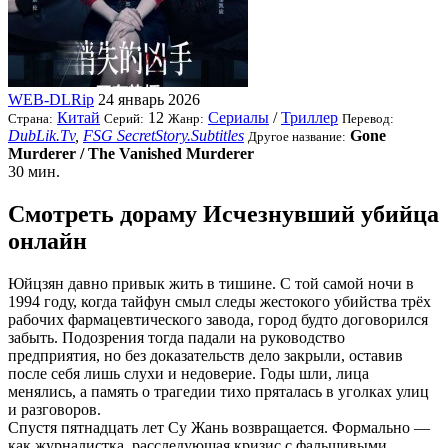
WEB-DLRip
24 январь 2026
Китай
12
Сериалы
/
Триллер
Страна:
Серий:
Жанр:
Перевод:
DubLik.Tv
,
FSG SecretStory.Subtitles
Gone
Другое название:
Murderer / The Vanished Murderer
30 мин.
Смотреть дораму Исчезнувший убийца
онлайн
Юйцзян давно привык жить в тишине. С той самой ночи в
1994 году, когда тайфун смыл следы жестокого убийства трёх
рабочих фармацевтического завода, город будто договорился
забыть. Подозрения тогда падали на руководство
предприятия, но без доказательств дело закрыли, оставив
после себя лишь слухи и недоверие. Годы шли, лица
менялись, а память о трагедии тихо пряталась в уголках улиц
и разговоров.
Спустя пятнадцать лет Су Жань возвращается. Формально —
как журналистка, расследующая кризис с фальшивыми