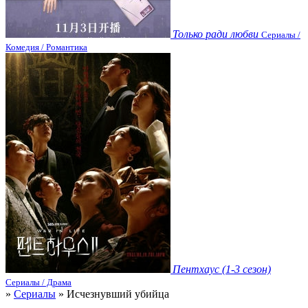
Только ради любви
Сериалы /
Комедия / Романтика
Пентхаус (1-3 сезон)
Сериалы / Драма
»
Сериалы
» Исчезнувший убийца