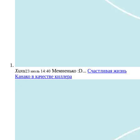
Хихи
Мемненько :D...
Счастливая жизнь
23 июль 14:40
Канако в качестве киллера