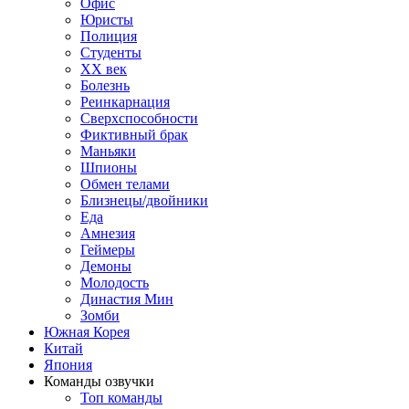
Офис
Юристы
Полиция
Студенты
ХХ век
Болезнь
Реинкарнация
Сверхспособности
Фиктивный брак
Маньяки
Шпионы
Обмен телами
Близнецы/двойники
Еда
Амнезия
Геймеры
Демоны
Молодость
Династия Мин
Зомби
Южная Корея
Китай
Япония
Команды озвучки
Топ команды