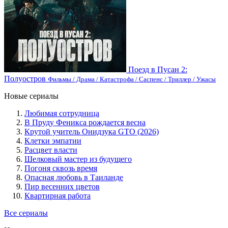
Поезд в Пусан 2:
Полуостров
Фильмы / Драма / Катастрофа / Саспенс / Триллер / Ужасы
Новые сериалы
Любимая сотрудница
В Пруду Феникса рождается весна
Крутой учитель Онидзука GTO (2026)
Клетки эмпатии
Расцвет власти
Шелковый мастер из будущего
Погоня сквозь время
Опасная любовь в Таиланде
Пир весенних цветов
Квартирная работа
Все сериалы