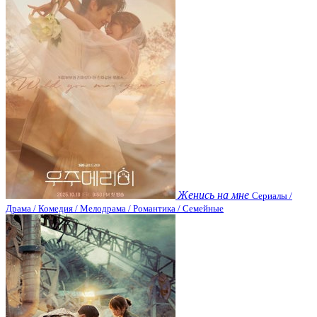
Женись на мне
Сериалы /
Драма / Комедия / Мелодрама / Романтика / Семейные