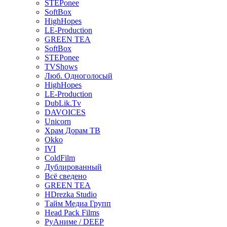
STEPonee
SoftBox
HighHopes
LE-Production
GREEN TEA
SoftBox
STEPonee
TVShows
Люб. Одноголосый
HighHopes
LE-Production
DubLik.Tv
DAVOICES
Unicorn
Храм Дорам ТВ
Okko
IVI
ColdFilm
Дублированный
Всё сведено
GREEN TEA
HDrezka Studio
Тайм Медиа Групп
Head Pack Films
РуАниме / DEEP