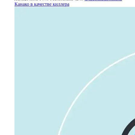
Канако в качестве киллера