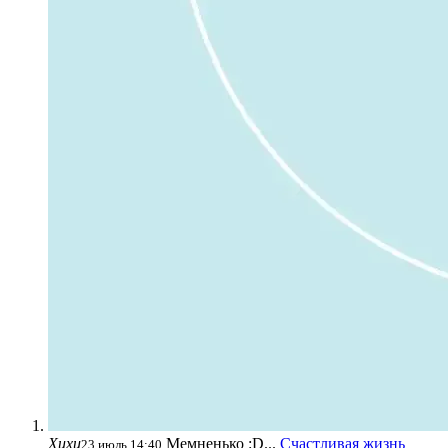
Хихи
Мемненько :D...
Счастливая жизнь
23 июль 14:40