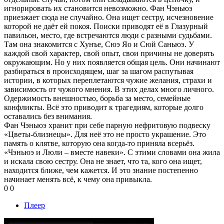
игнорировать их становится невозможно. Фан Чэньюэ
приезжает сюда не случайно. Она ищет сестру, исчезновение
которой не даёт ей покоя. Поиски приводят её в Глазурный
павильон, место, где встречаются люди с разными судьбами.
Там она знакомится с Хунъе, Сюэ Яо и Сюй Саньюэ. У
каждой свой характер, свой опыт, свои причины не доверять
окружающим. Но у них появляется общая цель. Они начинают
разбираться в происходящем, шаг за шагом распутывая
истории, в которых переплетаются чужие желания, страхи и
зависимость от чужого мнения. В этих делах много личного.
Одержимость внешностью, борьба за место, семейные
конфликты. Всё это приводит к трагедиям, которые долго
оставались без внимания.
Фан Чэньюэ хранит при себе парную нефритовую подвеску
«Цветы-близнецы». Для неё это не просто украшение. Это
память о клятве, которую она когда-то приняла всерьёз.
«Чэньюэ и Люли – вместе навеки». С этими словами она жила
и искала свою сестру. Она не знает, что та, кого она ищет,
находится ближе, чем кажется. И это знание постепенно
начинает менять всё, к чему она привыкла.
0
0
Плеер