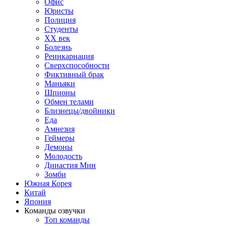
Офис
Юристы
Полиция
Студенты
ХХ век
Болезнь
Реинкарнация
Сверхспособности
Фиктивный брак
Маньяки
Шпионы
Обмен телами
Близнецы/двойники
Еда
Амнезия
Геймеры
Демоны
Молодость
Династия Мин
Зомби
Южная Корея
Китай
Япония
Команды озвучки
Топ команды