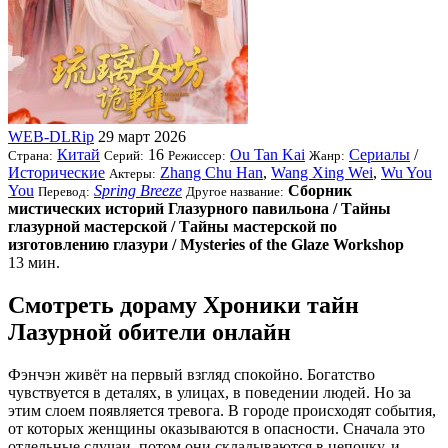
WEB-DLRip
29 март 2026
Китай
16
Ou Tan Kai
Сериалы
/
Страна:
Серий:
Режиссер:
Жанр:
Исторические
Zhang Chu Han
,
Wang Xing Wei
,
Wu You
Актеры:
You
Spring Breeze
Сборник
Перевод:
Другое название:
мистических историй Глазурного павильона / Тайны
глазурной мастерской / Тайны мастерской по
изготовлению глазури / Mysteries of the Glaze Workshop
13 мин.
Смотреть дораму Хроники тайн
Лазурной обители онлайн
Фэнчэн живёт на первый взгляд спокойно. Богатство
чувствуется в деталях, в улицах, в поведении людей. Но за
этим слоем появляется тревога. В городе происходят события,
от которых женщины оказываются в опасности. Сначала это
отдельные случаи, потом они складываются в цепочку, и