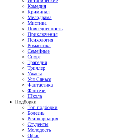
Исторические
Комедия
Криминал
Мелодрама
Мистика
Повседневность
Приключения
Психология
Романтика
Семейные
Спорт
Трагедия
Триллер
Ужасы
Уся-Сянься
Фантастика
Фэнтези
Школа
Подборки
Топ подборки
Болезнь
Реинкарнация
Студенты
Молодость
Офис