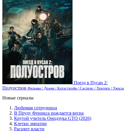
Поезд в Пусан 2:
Полуостров
Фильмы / Драма / Катастрофа / Саспенс / Триллер / Ужасы
Новые сериалы
Любимая сотрудница
В Пруду Феникса рождается весна
Крутой учитель Онидзука GTO (2026)
Клетки эмпатии
Расцвет власти