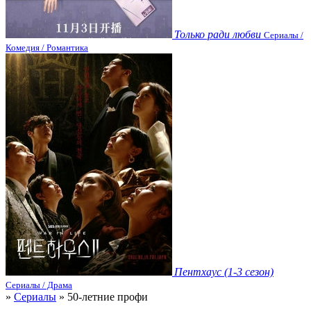
Только ради любви
Сериалы /
Комедия / Романтика
Пентхаус (1-3 сезон)
Сериалы / Драма
»
Сериалы
» 50-летние профи