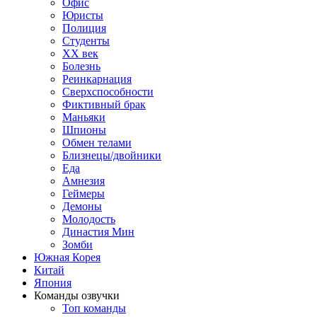
Офис
Юристы
Полиция
Студенты
ХХ век
Болезнь
Реинкарнация
Сверхспособности
Фиктивный брак
Маньяки
Шпионы
Обмен телами
Близнецы/двойники
Еда
Амнезия
Геймеры
Демоны
Молодость
Династия Мин
Зомби
Южная Корея
Китай
Япония
Команды озвучки
Топ команды