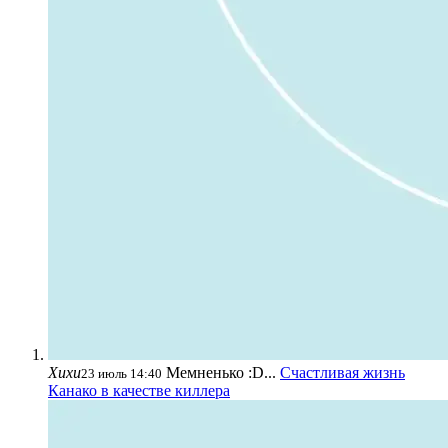
Хихи
Мемненько :D...
Счастливая жизнь
23 июль 14:40
Канако в качестве киллера