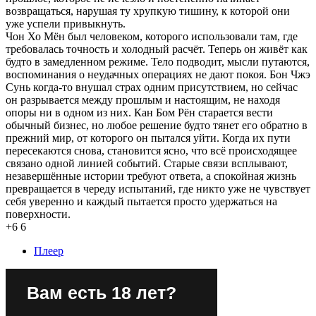
возвращаться, нарушая ту хрупкую тишину, к которой они
уже успели привыкнуть.
Чон Хо Мён был человеком, которого использовали там, где
требовалась точность и холодный расчёт. Теперь он живёт как
будто в замедленном режиме. Тело подводит, мысли путаются,
воспоминания о неудачных операциях не дают покоя. Бон Чжэ
Сунь когда-то внушал страх одним присутствием, но сейчас
он разрывается между прошлым и настоящим, не находя
опоры ни в одном из них. Кан Бом Рён старается вести
обычный бизнес, но любое решение будто тянет его обратно в
прежний мир, от которого он пытался уйти. Когда их пути
пересекаются снова, становится ясно, что всё происходящее
связано одной линией событий. Старые связи всплывают,
незавершённые истории требуют ответа, а спокойная жизнь
превращается в череду испытаний, где никто уже не чувствует
себя уверенно и каждый пытается просто удержаться на
поверхности.
+6
6
Плеер