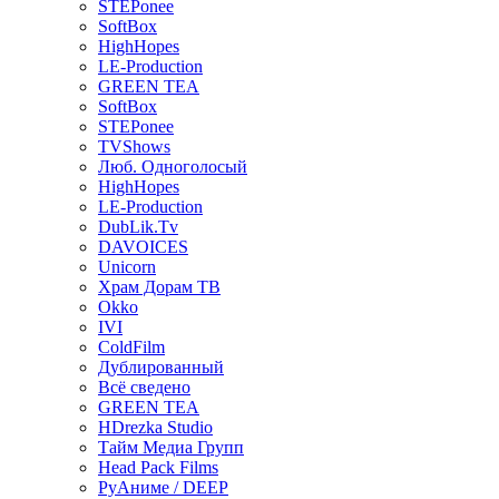
STEPonee
SoftBox
HighHopes
LE-Production
GREEN TEA
SoftBox
STEPonee
TVShows
Люб. Одноголосый
HighHopes
LE-Production
DubLik.Tv
DAVOICES
Unicorn
Храм Дорам ТВ
Okko
IVI
ColdFilm
Дублированный
Всё сведено
GREEN TEA
HDrezka Studio
Тайм Медиа Групп
Head Pack Films
РуАниме / DEEP