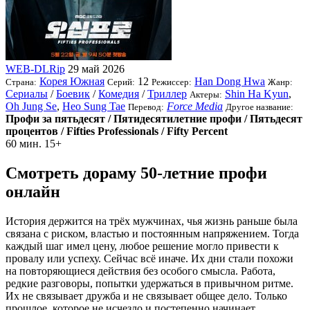
WEB-DLRip
29 май 2026
Корея Южная
12
Han Dong Hwa
Страна:
Серий:
Режиссер:
Жанр:
Сериалы
/
Боевик
/
Комедия
/
Триллер
Shin Ha Kyun
,
Актеры:
Oh Jung Se
,
Heo Sung Tae
Force Media
Перевод:
Другое название:
Профи за пятьдесят / Пятидесятилетние профи / Пятьдесят
процентов / Fifties Professionals / Fifty Percent
60 мин.
15+
Смотреть дораму 50-летние профи
онлайн
История держится на трёх мужчинах, чья жизнь раньше была
связана с риском, властью и постоянным напряжением. Тогда
каждый шаг имел цену, любое решение могло привести к
провалу или успеху. Сейчас всё иначе. Их дни стали похожи
на повторяющиеся действия без особого смысла. Работа,
редкие разговоры, попытки удержаться в привычном ритме.
Их не связывает дружба и не связывает общее дело. Только
прошлое, которое не исчезло и постепенно начинает