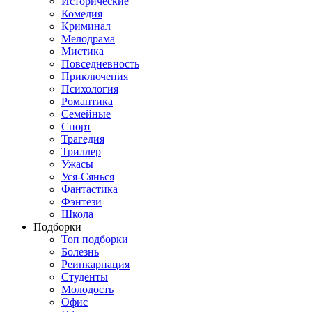
Исторические
Комедия
Криминал
Мелодрама
Мистика
Повседневность
Приключения
Психология
Романтика
Семейные
Спорт
Трагедия
Триллер
Ужасы
Уся-Сянься
Фантастика
Фэнтези
Школа
Подборки
Топ подборки
Болезнь
Реинкарнация
Студенты
Молодость
Офис